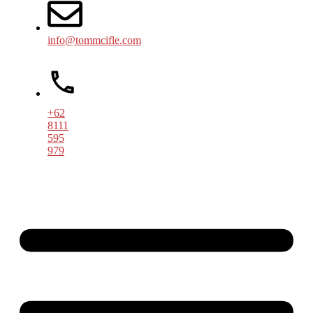
info@tommcifle.com
+62
8111
595
979