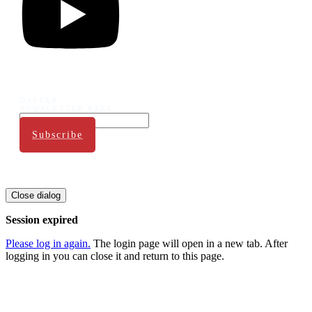
DAFTAR
NEWSLETTER SAYA
Subscribe
Copyright
2026
Coach Tom
, all rights reserved.
Close dialog
Session expired
Please log in again.
The login page will open in a new tab. After
logging in you can close it and return to this page.