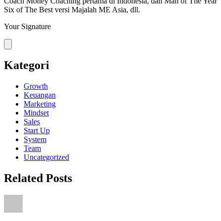
Coach Money Coaching pertama di Indonesia, dan Man of The Year
Six of The Best versi Majalah ME Asia, dll.
Your Signature
Kategori
Growth
Keuangan
Marketing
Mindset
Sales
Start Up
System
Team
Uncategorized
Related Posts