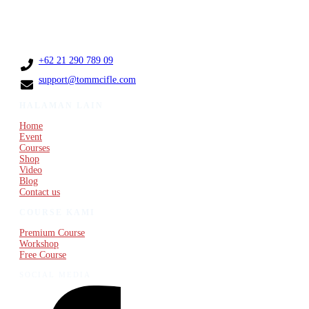
Jakarta 14240 Indonesia,
Kelapa Gading, DKI
Jakarta, 15523,
Indonesia
+62 21 290 789 09
support@tommcifle.com
HALAMAN LAIN
Home
Event
Courses
Shop
Video
Blog
Contact us
COURSE KAMI
Premium Course
Workshop
Free Course
SOCIAL MEDIA