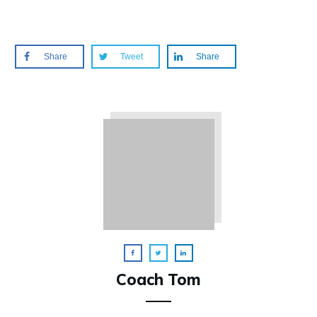
Share
Tweet
Share
Coach Tom