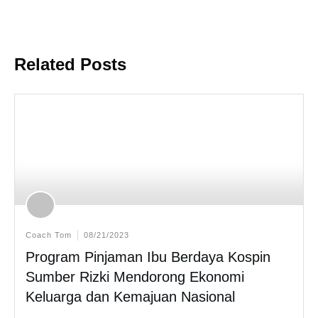
Related Posts
Coach Tom
08/21/2023
Program Pinjaman Ibu Berdaya Kospin
Sumber Rizki Mendorong Ekonomi
Keluarga dan Kemajuan Nasional