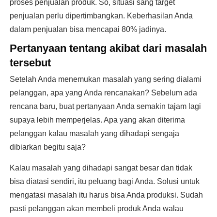
proses penjualan produk. So, situasi sang target
penjualan perlu dipertimbangkan. Keberhasilan Anda
dalam penjualan bisa mencapai 80% jadinya.
Pertanyaan tentang akibat dari masalah
tersebut
Setelah Anda menemukan masalah yang sering dialami
pelanggan, apa yang Anda rencanakan? Sebelum ada
rencana baru, buat pertanyaan Anda semakin tajam lagi
supaya lebih memperjelas. Apa yang akan diterima
pelanggan kalau masalah yang dihadapi sengaja
dibiarkan begitu saja?
Kalau masalah yang dihadapi sangat besar dan tidak
bisa diatasi sendiri, itu peluang bagi Anda. Solusi untuk
mengatasi masalah itu harus bisa Anda produksi. Sudah
pasti pelanggan akan membeli produk Anda walau