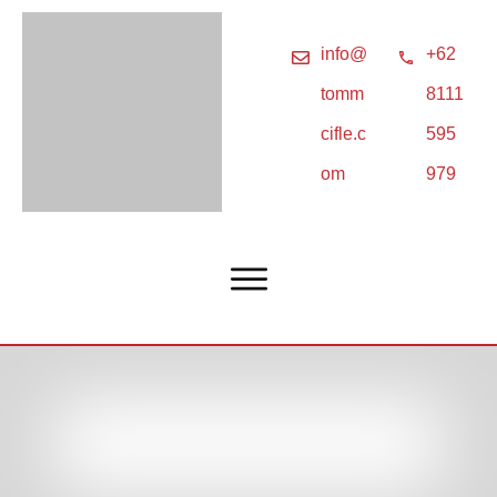
info@
+62
tomm
8111
cifle.c
595
om
979