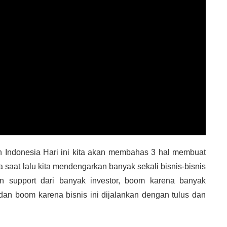
h Indonesia Hari ini kita akan membahas 3 hal membuat
 saat lalu kita mendengarkan banyak sekali bisnis-bisnis
 support dari banyak investor, boom karena banyak
an boom karena bisnis ini dijalankan dengan tulus dan