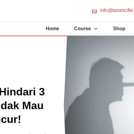
info@tommcifle
Home
Course
Shop
Hindari 3
Tidak Mau
cur!