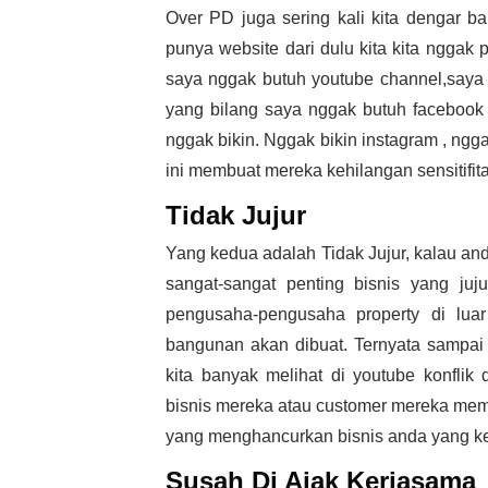
Over PD juga sering kali kita dengar
punya website dari dulu kita kita nggak
saya nggak butuh youtube channel,saya
yang bilang saya nggak butuh facebook
nggak bikin. Nggak bikin instagram , ngg
ini membuat mereka kehilangan sensitifi
Tidak Jujur
Yang kedua adalah Tidak Jujur, kalau an
sangat-sangat penting bisnis yang ju
pengusaha-pengusaha property di lua
bangunan akan dibuat. Ternyata sampai 1
kita banyak melihat di youtube konfli
bisnis mereka atau customer mereka membe
yang menghancurkan bisnis anda yang k
Susah Di Ajak Kerjasama