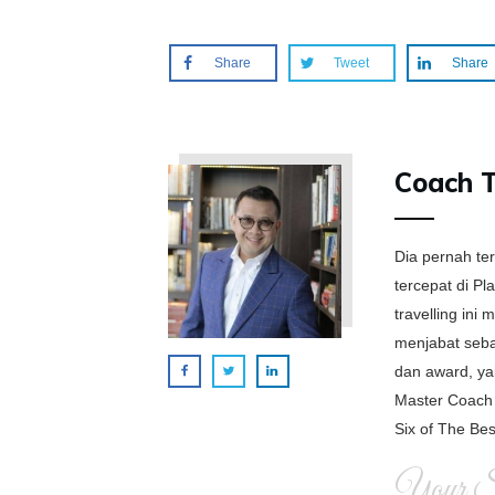
Share
Tweet
Share
Coach 
Dia pernah te
tercepat di P
travelling in
menjabat seba
dan award, ya
Master Coach 
Six of The Bes
Your Si