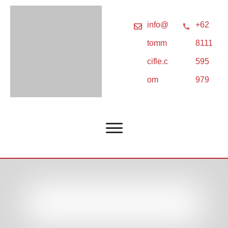
info@
+62
tomm
8111
cifle.c
595
om
979