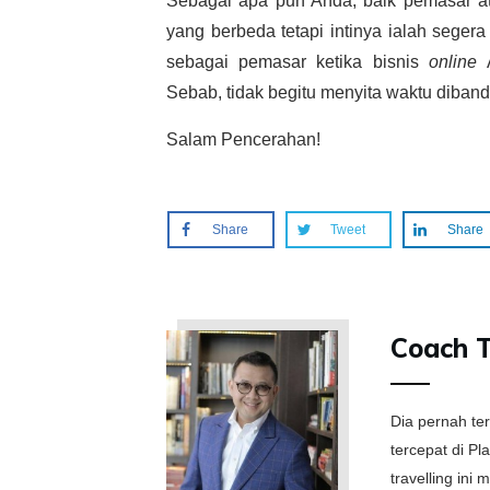
Sebagai apa pun Anda, baik pemasar a
yang berbeda tetapi intinya ialah seger
sebagai pemasar ketika bisnis
online
Sebab, tidak begitu menyita waktu diband
Salam Pencerahan!
Share
Tweet
Share
Coach 
Dia pernah te
tercepat di P
travelling in