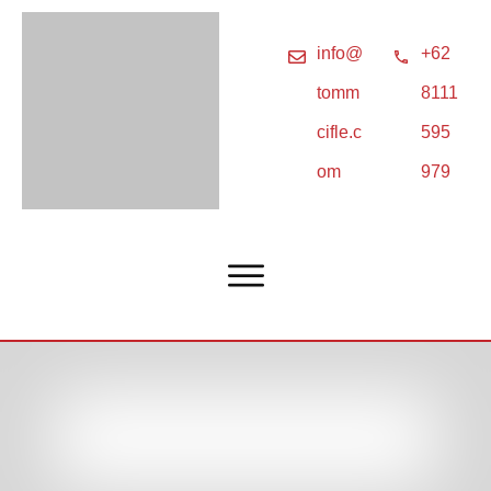
info@
+62
tomm
8111
cifle.c
595
om
979