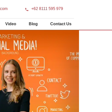
.com
+62 8111 595 979
Video
Blog
Contact Us