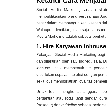
Ketahui Cara Menjalan
Social Media Marketing adalah
stra
mempublikasikan brand perusahaan Anda.
besar dalam membangun kesuksesan dala
Walaupun demikian, tetap saja harus me
Media Marketing adalah
sebagai berikut :
1. Hire Karyawan Inhouse
Pekerjaan
Social Media Marketing
bagi 
dan dilakukan oleh satu individu saja.
inhouse
untuk membentuk tim pengelol
diperlukan supaya interaksi dengan pembel
sekaligus meningkatkan loyalitas pembeli
Untuk lebih menghemat anggaran pe
pergantian atau rotasi
shift
dengan duras
Prosedur) dan
guideline
sebagai pedoman