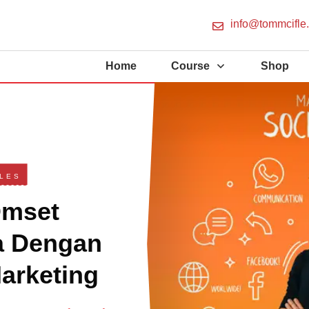
info@tommcifle
Home
Course
Shop
LES
Omset
a Dengan
arketing