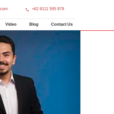
.com
+62 8111 595 979
Video
Blog
Contact Us