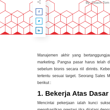
By
Coach Tom
Manajemen akhir yang bertanggungja
marketing
.
Pangsa pasar harus telah 
sebelum bisnis secara riil dirintis. Keb
tertentu sesuai target. Seorang Sales 
berikut :
1. Bekerja Atas Dasa
Mencintai pekerjaan ialah kunci suk
menghasilkan prestasi jika dijalani den