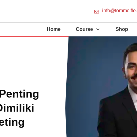
info@tommcifle
Home
Course
Shop
Penting
imiliki
eting