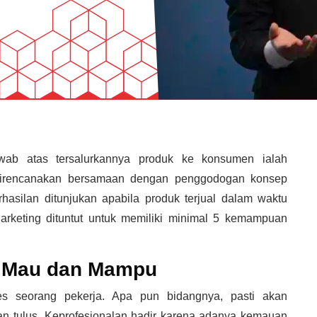
wab atas tersalurkannya produk ke konsumen ialah
direncanakan bersamaan dengan penggodogan konsep
erhasilan ditunjukan apabila produk terjual dalam waktu
Marketing dituntut untuk memiliki minimal 5 kemampuan
r Mau dan Mampu
ses seorang pekerja. Apa pun bidangnya, pasti akan
gan tulus. Keprofesionalan hadir karena adanya kemauan