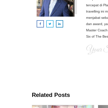
tercepat di P
travelling in
menjabat seba
dan award, ya
Master Coach 
Six of The Bes
Your Si
Related Posts