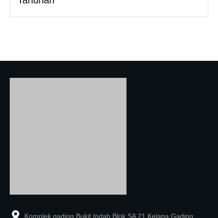
Komplek gading Bukit Indah Blok SA 21 Kelapa Gading,