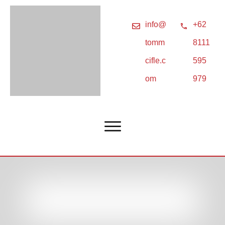
info@
+62
tomm
8111
cifle.c
595
om
979