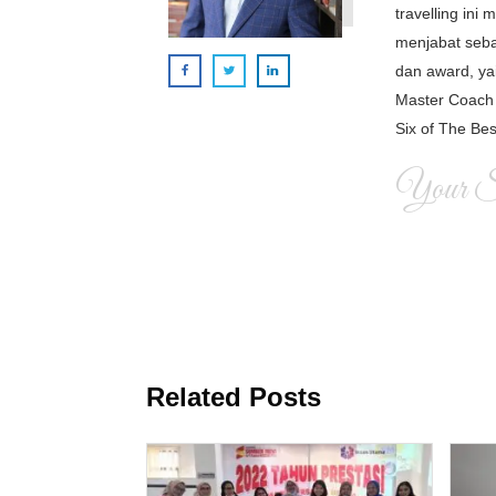
travelling in
menjabat seba
dan award, ya
Master Coach 
Six of The Bes
Your Si
Related Posts