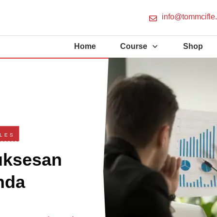
info@tommcifle
Home
Course
Shop
LES
uksesan
nda