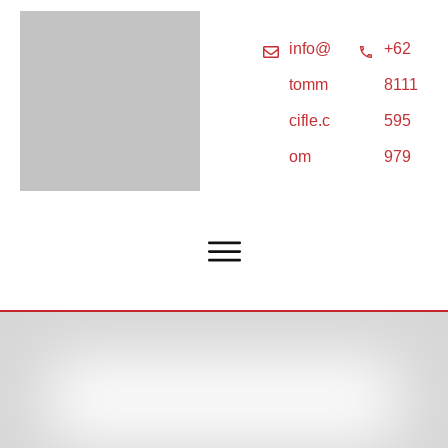
info@
+62
tomm
8111
cifle.c
595
om
979