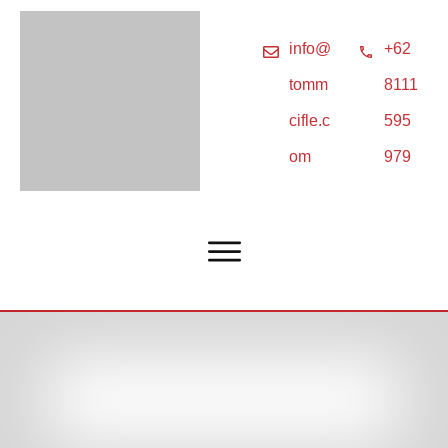
info@
+62
tomm
8111
cifle.c
595
om
979