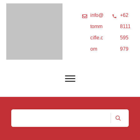
info@
+62
tomm
8111
cifle.c
595
om
979