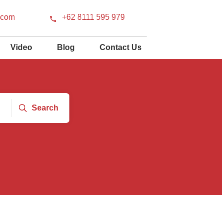
.com
+62 8111 595 979
Video
Blog
Contact Us
Search