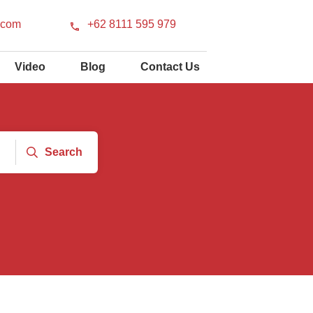
.com
+62 8111 595 979
Video
Blog
Contact Us
Search