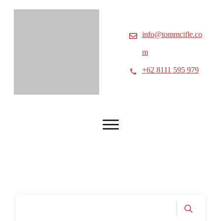
info@tommcifle.co
m
+62 8111 595 979