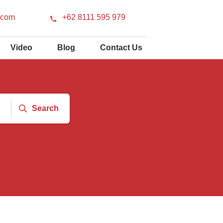
.com
+62 8111 595 979
Video
Blog
Contact Us
Search