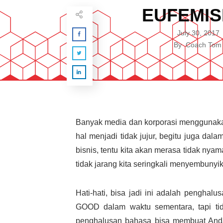
EUFEMI
July 30, 2017
By
Coach Tom
Banyak media dan korporasi menggunaka
hal menjadi tidak jujur, begitu juga dal
bisnis, tentu kita akan merasa tidak ny
tidak jarang kita seringkali menyembunyi
Hati-hati, bisa jadi ini adalah pengh
GOOD dalam waktu sementara, tapi tid
penghalusan bahasa bisa membuat And