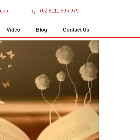
.com
+62 8111 595 979
Video
Blog
Contact Us