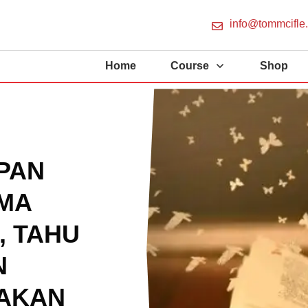
info@tommcifle
Home
Course
Shop
PAN
MA
, TAHU
N
AKAN