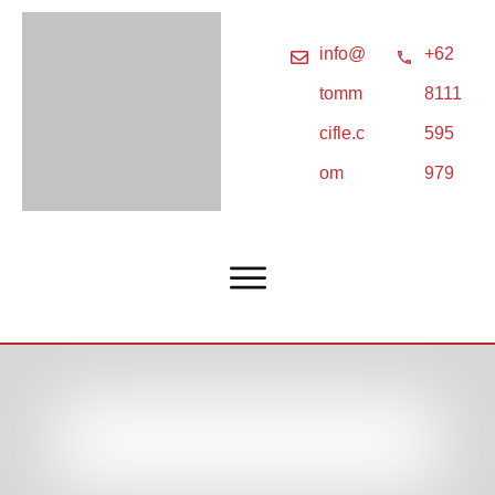
info@
+62
tomm
8111
cifle.c
595
om
979