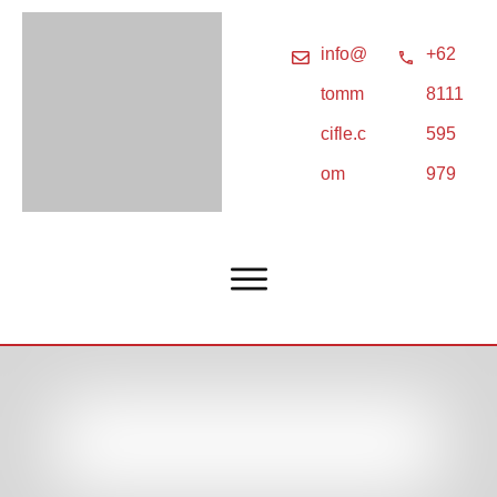
info@
+62
tomm
8111
cifle.c
595
om
979