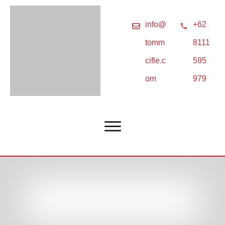
info@
+62
tomm
8111
cifle.c
595
om
979