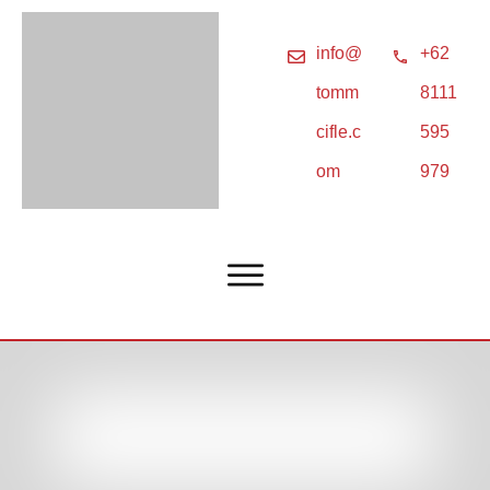
info@
+62
tomm
8111
cifle.c
595
om
979