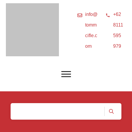
info@
+62
tomm
8111
cifle.c
595
om
979