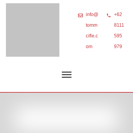
info@
+62
tomm
8111
cifle.c
595
om
979